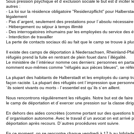
Sous pression psychique et d´exclusion sociale le but est d´inciter l
autres :
- La loi sur la résidence obligatoire "Residenzpflicht" pour Halberst
légalement
- Pas d´argent, seulement des prestations pour l´absolu nécessaire
- Hébergement ou séjour à temps illimité
- Des interrogatoires inhumains par les employées du service des é
- Interdiction de travailler
La perte de contacts sociaux dû au fait que le camp se trouve à plus
Il existe des camps de déportation à Niedersachsen, Rheinland-Pfal
réfugiés prend la fuite en rentrant de plein fouet dans l´illégalité.
Le ministère de l´intérieur nomme ces derniers: personnes en partan
nomment eux-mêmes comme "réfugiés aux pièces bleues", se référan
La plupart des habitants de Halberstadt et les employés du camp tr
façon raciste. La plupart des réfugiés ont l´impression que personne
´ils soient vivants ou morts - l´essentiel est qu´ils s´en aillent.
Nous rencontrons régulièrement les réfugiés. Notre but est de faire
le camp de déportation et d´exercer une pression sur la classe dir
En dehors des aides concrètes (comme portant sur des questions bu
d´organisation autonome. Avec le travail d´un avocat on est arrivé 
déportation après recours. D´autres procédures vont suivre.
En ce moment, on se rencontre chaque vendredi à 17 h au Infolade